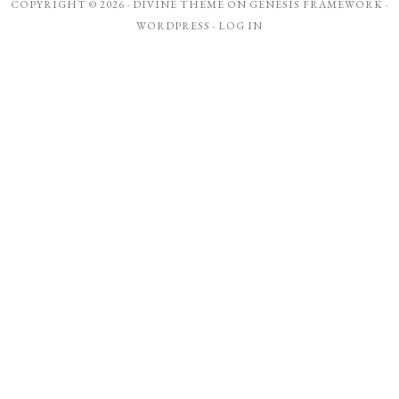
COPYRIGHT © 2026 ·
DIVINE THEME
ON
GENESIS FRAMEWORK
·
WORDPRESS
·
LOG IN